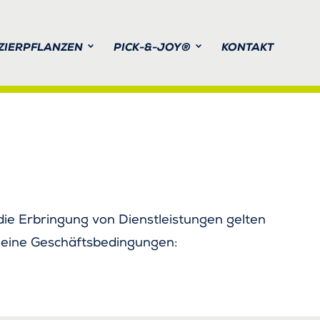
ZIERPFLANZEN
PICK-&-JOY®
KONTAKT
LÜHENDE SAISONPRODUKTE
DAS KONZEPT PICK-&-JOY®
VEREDELING EN ZAADPRODUCTIE
meine Geschäftsbedingungen: