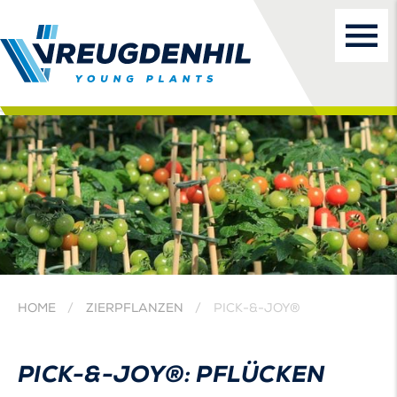
HOME
ZIERPFLANZEN
PICK-&-JOY®
PICK-&-JOY®: PFLÜCKEN