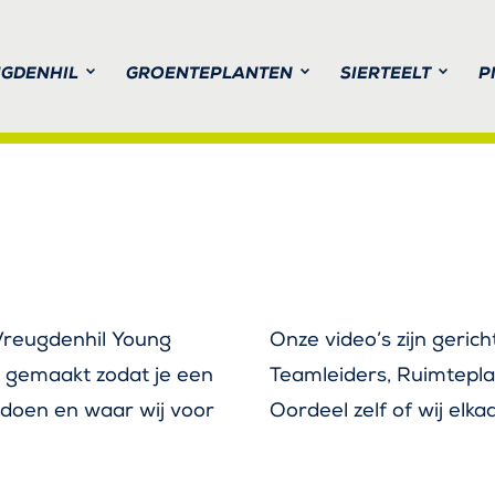
GDENHIL
GROENTEPLANTEN
SIERTEELT
P
BLOEIENDE SEIZOENSPRODUCT
PICK-&-JOY® PLUKGROENTEN
WARME GROENTEPLANTEN
CONCEPT P
VERE
TS
 Vreugdenhil Young
Onze video’s zijn gerich
u gemaakt zodat je een
Teamleiders, Ruimtepla
j doen en waar wij voor
Oordeel zelf of wij elk