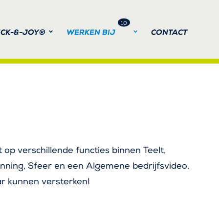
10
ICK-&-JOY®
WERKEN BIJ
CONTACT
EN
ICK-&-JOY®
DELING EN ZAADPRODUCTIE
t op verschillende functies binnen Teelt,
nning, Sfeer en een Algemene bedrijfsvideo.
aar kunnen versterken!